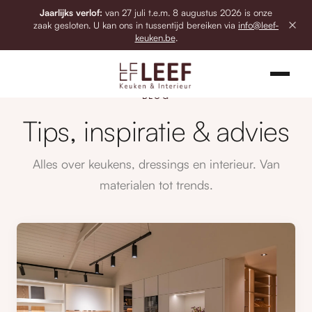
Jaarlijks verlof:
van 27 juli t.e.m. 8 augustus 2026 is onze
zaak gesloten. U kan ons in tussentijd bereiken via
info@leef-
keuken.be
.
BLOG
Tips, inspiratie & advies
Alles over keukens, dressings en interieur. Van
materialen tot trends.