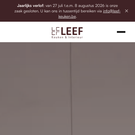
Jaarlijks verlof:
van 27 juli t.e.m. 8 augustus 2026 is onze
zaak gesloten. U kan ons in tussentijd bereiken via
info@leef-
keuken.be
.